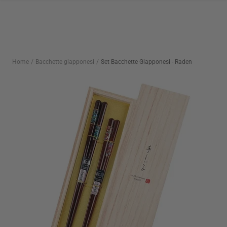
Salta
al
contenuto
Home
Bacchette giapponesi
Set Bacchette Giapponesi - Raden