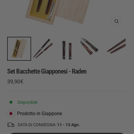
Ingrandis
Set Bacchette Giapponesi - Raden
Prezzo
39,90€
Prezzo
di
regolare
vendita
Disponibile
Prodotto in Giappone
DATA DI CONSEGNA:
11 - 13 Ago.