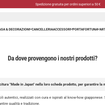
Spedizione gratuita per ordini superiori a 50 €
ASA & DECORAZIONI
CANCELLERIA
ACCESSORI
PORTAFORTUNA
ART
Da dove provengono i nostri prodotti?
 dicitura "Made in Japan" nella loro scheda prodotto, per garantire 
icoli autentici, realizzati con cura e ispirati al know-how giapponese
ntire qualità e tradizione.