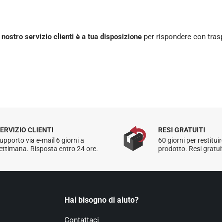
l nostro servizio clienti è a tua disposizione
per rispondere con tras
ERVIZIO CLIENTI
RESI GRATUITI
upporto via e-mail 6 giorni a
60 giorni per restituir
ettimana. Risposta entro 24 ore.
prodotto. Resi gratuiti
Hai bisogno di aiuto?
Contattaci