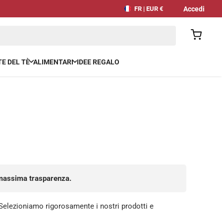
Accedi
FR | EUR €
E DEL TÈ
ALIMENTARI
IDEE REGALO
la massima trasparenza.
. Selezioniamo rigorosamente i nostri prodotti e