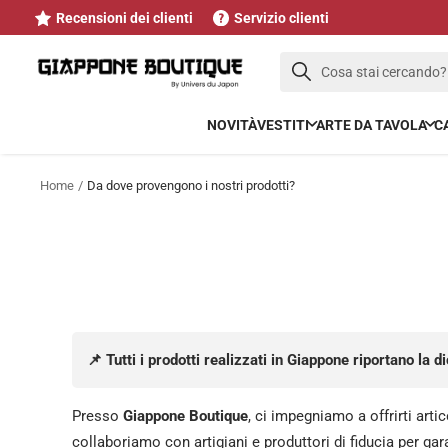
Salta
Recensioni dei clienti
Servizio clienti
al
contenuto
Cosa stai cercando?
NOVITÀ
VESTITI
ARTE DA TAVOLA
C
Home
Da dove provengono i nostri prodotti?
📌 Tutti i prodotti realizzati in Giappone riportano la
Presso
Giappone Boutique
, ci impegniamo a offrirti art
collaboriamo con artigiani e produttori di fiducia per gara