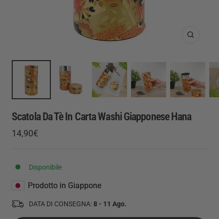
Ingrandis
Scatola Da Tè In Carta Washi Giapponese Hana
Prezzo
14,90€
Prezzo
di
regolare
vendita
Disponibile
Prodotto in Giappone
DATA DI CONSEGNA:
8 - 11 Ago.