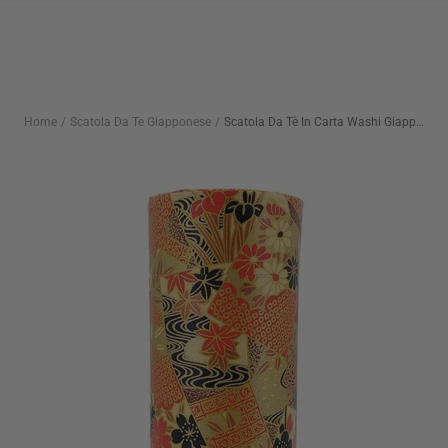
Salta
al
contenuto
Home
Scatola Da Te Giapponese
Scatola Da Tè In Carta Washi Giapponese Hana