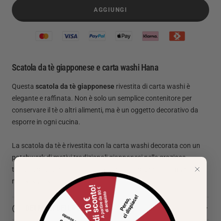
AGGIUNGI
Scatola da tè giapponese e carta washi Hana
Questa
scatola
da tè giapponese
rivestita di carta washi è
elegante e raffinata. Non è solo un semplice contenitore per
conservare il tè o altri alimenti, ma è un oggetto decorativo da
esporre in ogni cucina.
La scatola da tè è rivestita con la carta washi decorata con un
patchwork di motivi tradizionali giapponesi nelle graziose
tonalità di arancio e oro. Troverai pini, iris giapponesi, fiumi,
motivi kanoko...
DETTAGLI DELLA SCATOLA