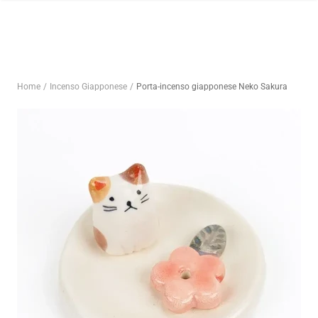
Salta
al
contenuto
Home
Incenso Giapponese
Porta-incenso giapponese Neko Sakura