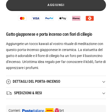
AGGIUNGI
Gatto giapponese e porta incenso con fiori di ciliegio
Aggiungete un tocco kawaii al vostro rituale di meditazione con
questo porta-incenso giapponese in ceramica. La statuetta del
gatto è adorabile e il fiore di ciliegio ha un foro per il bastoncino
d'incenso. Un'ottima idea regalo per far conoscere il kôdô, l'arte di
apprezzare i profumi.
DETTAGLI DEL PORTA-INCENSO
SPEDIZIONI & RESI
Materiale: ceramica
Adatto per bastoncini d'incenso corti (10 cm o meno)
Tempi di consegna:
Diametro: 7,5 cm
Corrieri:
,
,
brt