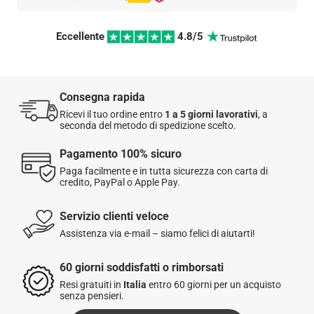
Altezza: 3,5 cm
1 a 5 giorni
lavorativi per l'
Italia
Origine: prodotto in Giappone
3 a 6 giorni
lavorativi per gli
altri paesi in Europa
Eccellente 
 4.8/5 
5 a 9 giorni
lavorativi per gli
altri paesi
Metodo di spedizione: A
domicilio
,
Punto di ritiro
o
Express 48h
Consegna rapida
Questo articolo viene spedito dal nostro magazzino in Francia.
Ricevi il tuo ordine entro
1 a 5 giorni lavorativi
, a
Per maggiori dettagli sulla spedizione,
clicca qui
.
seconda del metodo di spedizione scelto.
Pagamento 100% sicuro
☑️
Soddisfatti o rimborsati:
hai 60 giorni dalla ricezione
Paga facilmente e in tutta sicurezza con carta di
dell’ordine per restituire o cambiare un articolo.
credito, PayPal o Apple Pay.
I resi sono gratuiti per gli ordini effettuati in Italia.
Servizio clienti veloce
Assistenza via e-mail – siamo felici di aiutarti!
Per maggiori informazioni, consulta la nostra
Politica di reso
.
60 giorni soddisfatti o rimborsati
Resi gratuiti in
Italia
entro 60 giorni per un acquisto
senza pensieri.