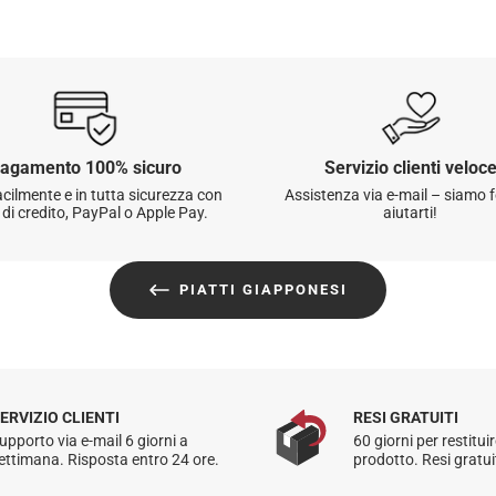
Metodo di spedizione
Questo articolo viene
Per maggiori dettagli 
☑️
Soddisfatti o rimbo
agamento 100% sicuro
Servizio clienti veloc
restituire o cambiare 
cilmente e in tutta sicurezza con
Assistenza via e-mail – siamo fe
 di credito, PayPal o Apple Pay.
aiutarti!
I resi sono gratuiti per
PIATTI GIAPPONESI
Per maggiori informaz
ERVIZIO CLIENTI
RESI GRATUITI
upporto via e-mail 6 giorni a
60 giorni per restituir
ettimana. Risposta entro 24 ore.
prodotto. Resi gratuiti