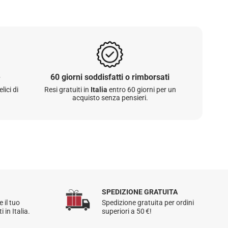
: A
domicilio
,
Punto di ritiro
o
Express 48h
 spedito dal nostro magazzino in Francia.
sulla spedizione,
clicca qui
.
rsati:
hai 60 giorni dalla ricezione dell’ordine per
e
60 giorni soddisfatti o rimborsati
un articolo.
lici di
Resi gratuiti in
Italia
entro 60 giorni per un
acquisto senza pensieri.
 gli ordini effettuati in Italia.
ioni, consulta la nostra
Politica di reso
.
SPEDIZIONE GRATUITA
e il tuo
Spedizione gratuita per ordini
 in Italia.
superiori a 50 €!