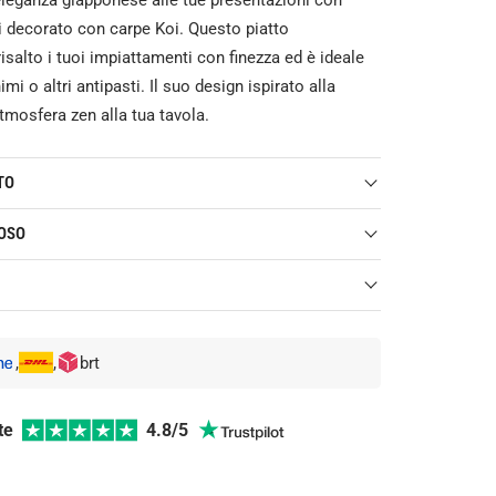
i decorato con carpe Koi. Questo piatto
risalto i tuoi impiattamenti con finezza ed è ideale
imi o altri antipasti. Il suo design ispirato alla
tmosfera zen alla tua tavola.
TO
LOSO
lana Mino
 12 x 2,5 cm
allate con la massima cura
per garantire che
migliori condizioni possibili. Se, nonostante
viglie: sì
 pacco viene danneggiato durante il trasporto, la
de: sì
,
,
brt
re la possibilità di un rimborso o di una restituzione
ivi per l'
Italia
one
ivi per gli
altri paesi in Europa
e  
  4.8/5  
tivi per gli
altri paesi