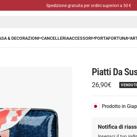
Spedizione gratuita per ordini superiori a 50 €
ASA & DECORAZIONI
CANCELLERIA
ACCESSORI
PORTAFORTUNA
ART
Piatti Da Su
Prezzo
26,90€
VENDUT
Prezzo
di
regolare
Prodotto in Gia
vendita
Notifica di rias
Inserisci il tuo in