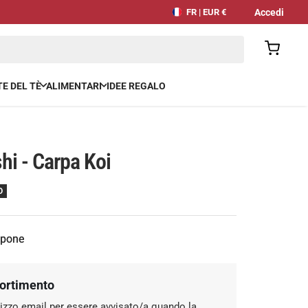
Accedi
FR | EUR €
E DEL TÈ
ALIMENTARI
IDEE REGALO
shi - Carpa Koi
O
ppone
sortimento
dirizzo email per essere avvisato/a quando la