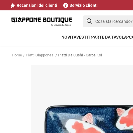
Salta
Recensioni dei clienti
Servizio clienti
al
contenuto
Cosa stai cercando?
NOVITÀ
VESTITI
ARTE DA TAVOLA
C
Home
Piatti Giapponesi
Piatti Da Sushi - Carpa Koi