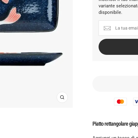
variante seleziona
disponibile.
Ingrandisci
Piatto rettangolare gia
Aggiungi un tocco di 