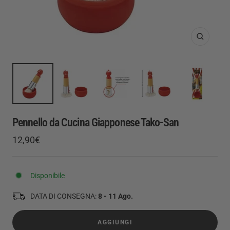
Ingrandis
Pennello da Cucina Giapponese Tako-San
Prezzo
12,90€
Prezzo
di
regolare
vendita
Disponibile
DATA DI CONSEGNA:
8 - 11 Ago.
AGGIUNGI