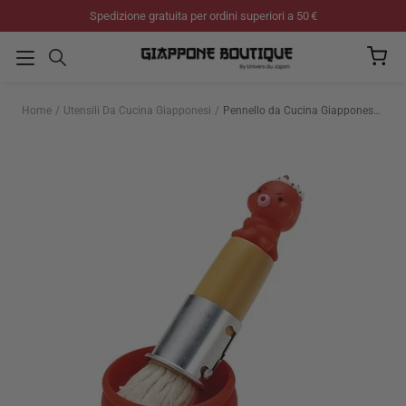
Salta
Spedizione gratuita per ordini superiori a 50 €
al
contenuto
Home
Utensili Da Cucina Giapponesi
Pennello da Cucina Giapponese Tako-San