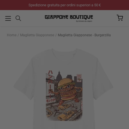
Salta
Spedizione gratuita per ordini superiori a 50 €
al
contenuto
Home
Maglietta Giapponese
Maglietta Giapponese - Burgerzilla