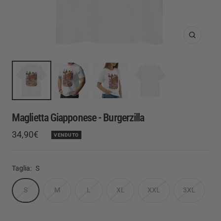
Ingrandis
Maglietta Giapponese - Burgerzilla
Prezzo
34,90€
VENDUTO
Prezzo
di
regolare
vendita
Taglia:
S
S
M
L
XL
XXL
3XL