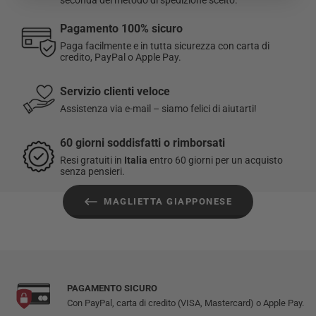
L
75
56,5
24,5
Pagamento 100% sicuro
☑️
Soddisfatti o rimborsati:
hai 60 giorni dalla ricezione
XL
77
59,5
25
Paga facilmente e in tutta sicurezza con carta di
dell’ordine per restituire o cambiare un articolo.
credito, PayPal o Apple Pay.
XXL
79
63,5
25,5
I resi sono gratuiti per gli ordini effettuati in Italia.
Servizio clienti veloce
3XL
81
67,5
26
Assistenza via e-mail – siamo felici di aiutarti!
Per maggiori informazioni, consulta la nostra
Politica di reso
.
60 giorni soddisfatti o rimborsati
Resi gratuiti in
Italia
entro 60 giorni per un acquisto
senza pensieri.
MAGLIETTA GIAPPONESE
PAGAMENTO SICURO
Con PayPal, carta di credito (VISA, Mastercard) o Apple Pay.