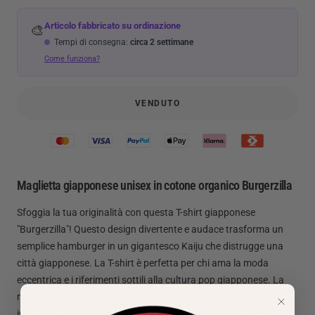
Articolo fabbricato su ordinazione
🎨
Tempi di consegna:
circa 2 settimane
Come funziona?
VENDUTO
Maglietta giapponese unisex in cotone organico Burgerzilla
Sfoggia la tua originalità con questa T-shirt giapponese
"Burgerzilla"! Questo design divertente e audace trasforma un
semplice hamburger in un gigantesco Kaiju che distrugge una
città giapponese. La T-shirt è perfetta per chi ama la moda
eccentrica e i riferimenti sottili alla cultura pop giapponese. La
maglietta realizzata al 100% in morbido cotone organico
ipoallergenico offre un comfort ottimale e rimane resistente