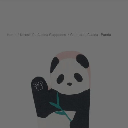
Salta
al
contenuto
Home
Utensili Da Cucina Giapponesi
Guanto da Cucina - Panda