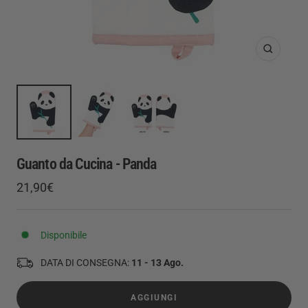
Ingrandis
Guanto da Cucina - Panda
Prezzo
21,90€
Prezzo
di
regolare
vendita
Disponibile
DATA DI CONSEGNA:
11 - 13 Ago.
AGGIUNGI