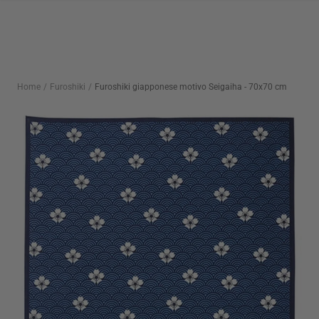
Salta
al
contenuto
Home
Furoshiki
Furoshiki giapponese motivo Seigaiha - 70x70 cm