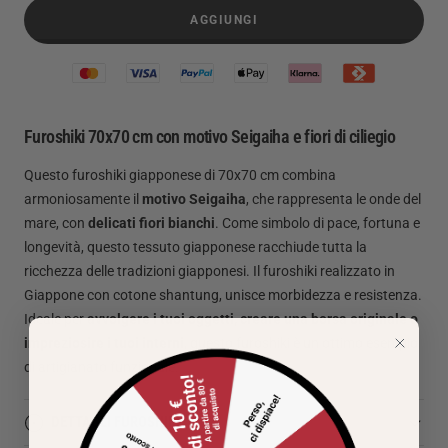
AGGIUNGI
Furoshiki 70x70 cm con motivo Seigaiha e fiori di ciliegio
Questo furoshiki giapponese di 70x70 cm combina
armoniosamente il
motivo Seigaiha
, che rappresenta le onde del
mare, con
delicati fiori bianchi
. Come simbolo di pace, fortuna e
longevità, questo tessuto giapponese racchiude tutta la
ricchezza delle tradizioni giapponesi. Il furoshiki realizzato in
Giappone con cotone shantung, unisce morbidezza e resistenza.
Ideale per
avvolgere i tuoi oggetti, creare una borsa originale o
impreziosire i tuoi interni
, questo furoshiki è un ottimo esempio
di artigianato funzionale.
DETTAGLI FUROSHIKI