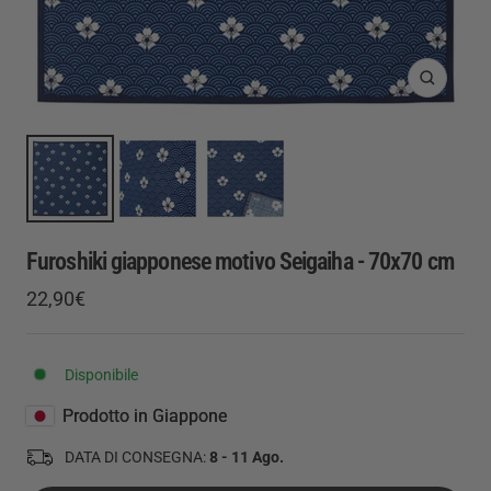
Ingrandis
Furoshiki giapponese motivo Seigaiha - 70x70 cm
Prezzo
22,90€
Prezzo
di
regolare
vendita
Disponibile
Prodotto in Giappone
DATA DI CONSEGNA:
8 - 11 Ago.