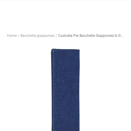
Salta
al
contenuto
Home
Bacchette giapponesi
Custodia Per Bacchette Giapponesi In Denim