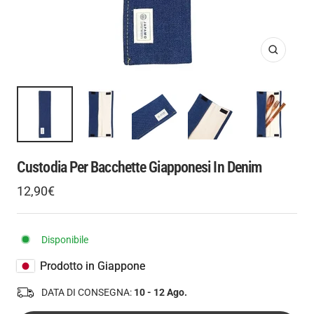
Ingrandis
Custodia Per Bacchette Giapponesi In Denim
Prezzo
12,90€
Prezzo
di
regolare
vendita
Disponibile
Prodotto in Giappone
DATA DI CONSEGNA:
10 - 12 Ago.