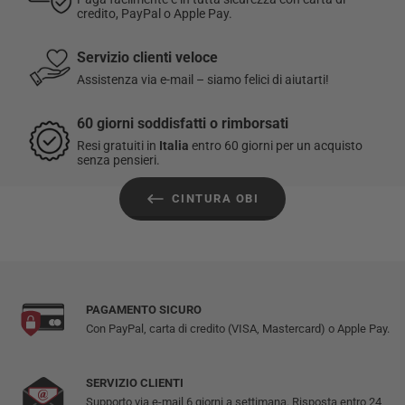
nel punto più profondo dell'addome, sopra l'ombelico.
dell’ordine per restituire o cambiare un articolo.
credito, PayPal o Apple Pay.
I resi sono gratuiti per gli ordini effettuati in Italia.
Servizio clienti veloce
Assistenza via e-mail – siamo felici di aiutarti!
Per maggiori informazioni, consulta la nostra
Politica di reso
.
60 giorni soddisfatti o rimborsati
Resi gratuiti in
Italia
entro 60 giorni per un acquisto
senza pensieri.
CINTURA OBI
PAGAMENTO SICURO
Con PayPal, carta di credito (VISA, Mastercard) o Apple Pay.
SERVIZIO CLIENTI
Supporto via e-mail 6 giorni a settimana. Risposta entro 24