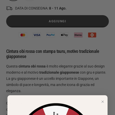
DATA DI CONSEGNA:
8 - 11 Ago.
AGGIUNGI
Cintura obi rossa con stampa tsuru, motivo tradizionale
giapponese
Questa
cintura obi rossa
è molto elegante grazie al suo design
moderno e al motivo
tradizionale giapponese
con gru e piante.
La gru giapponese è un uccello importante in Giappone, un
simbolo di pace e longevità, ma anche icona di grazia ed
eleganza.
Qualunque sia la tua taglia, se la cintura obi è posizionata
correttamente,
esalterà la tua silhouette
e completerà il tuo