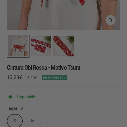
Ingrandis
Cintura Obi Rossa - Motivo Tsuru
Prezzo
13,23€
Prezzo
18,90€
RISPARMIA 30%
regolare
di
vendita
Disponibile
Taglia:
S
S
M