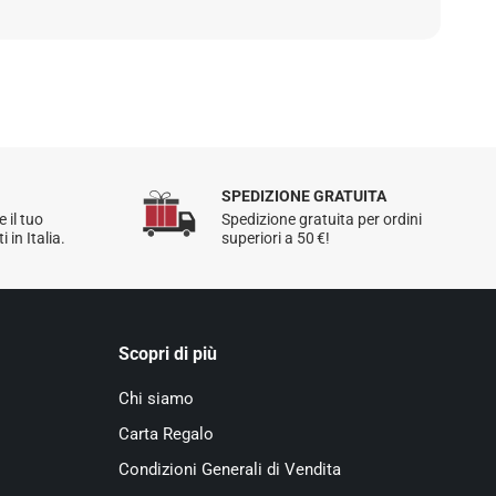
 gli ordini effettuati in Italia.
ioni, consulta la nostra
Politica di reso
.
SPEDIZIONE GRATUITA
e il tuo
Spedizione gratuita per ordini
 in Italia.
superiori a 50 €!
Scopri di più
Chi siamo
Carta Regalo
Condizioni Generali di Vendita