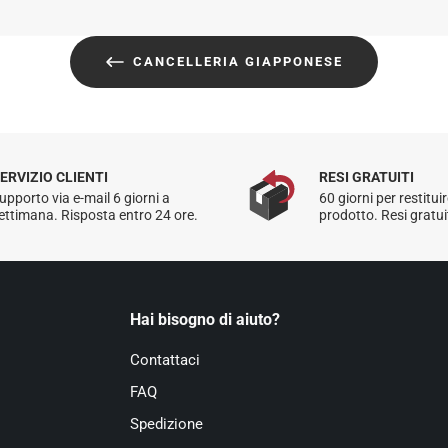
I resi sono gratuiti per
CANCELLERIA GIAPPONESE
Per maggiori informaz
ERVIZIO CLIENTI
RESI GRATUITI
upporto via e-mail 6 giorni a
60 giorni per restituir
ettimana. Risposta entro 24 ore.
prodotto. Resi gratuiti
Hai bisogno di aiuto?
Contattaci
FAQ
Spedizione