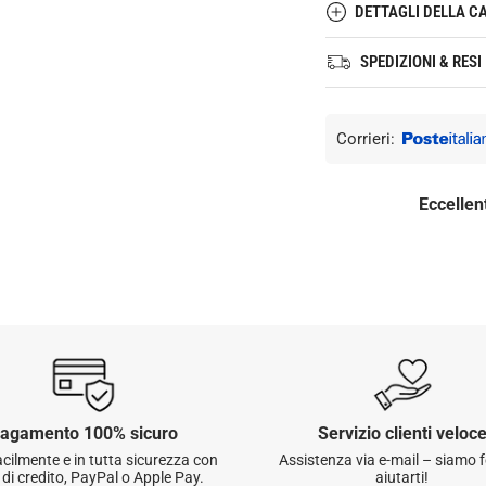
DETTAGLI DELLA C
SPEDIZIONI & RESI
20 fogli di carta 
20 fogli di carta 
Tempi di consegna:
Corrieri:
Dimensioni: 10 x 
1 a 5 giorni
lavorat
Prodotto in Giapp
3 a 6 giorni
lavorat
Eccellent
5 a 9 giorni
lavora
Metodo di spedizione
Questo articolo viene
Per maggiori dettagli 
☑️
Soddisfatti o rimbo
agamento 100% sicuro
Servizio clienti veloc
restituire o cambiare 
cilmente e in tutta sicurezza con
Assistenza via e-mail – siamo fe
 di credito, PayPal o Apple Pay.
aiutarti!