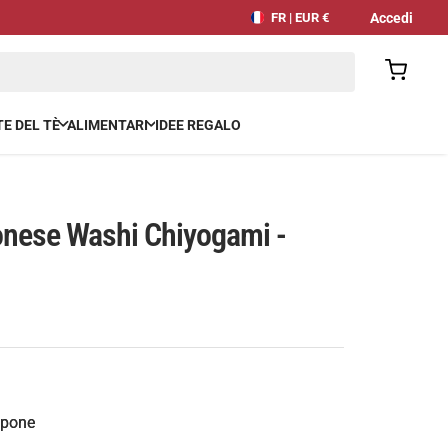
Accedi
FR | EUR €
E DEL TÈ
ALIMENTARI
IDEE REGALO
onese Washi Chiyogami -
ppone