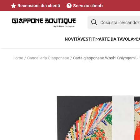
Salta
Recensioni dei clienti
Servizio clienti
al
contenuto
Cosa stai cercando?
NOVITÀ
VESTITI
ARTE DA TAVOLA
C
Home
Cancelleria Giapponese
Carta giapponese Washi Chiyogami -