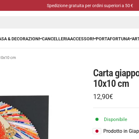
Spedizione gratuita per ordini superiori a 50 €
ASA & DECORAZIONI
CANCELLERIA
ACCESSORI
PORTAFORTUNA
ART
 10x10 cm
Carta giapp
10x10 cm
Prezzo
12,90€
Prezzo
di
regolare
vendita
Disponibile
Prodotto in Gia