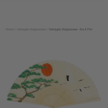
Salta
al
contenuto
Home
Ventaglio Giapponese
Ventaglio Giapponese - Gru E Pini