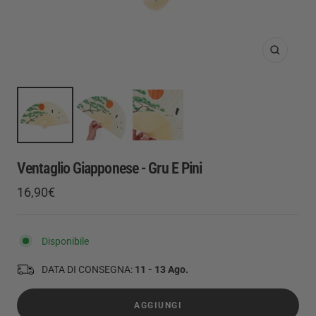
Ingrandis
Ventaglio Giapponese - Gru E Pini
Prezzo
16,90€
Prezzo
di
regolare
vendita
Disponibile
DATA DI CONSEGNA:
11 - 13 Ago.
AGGIUNGI