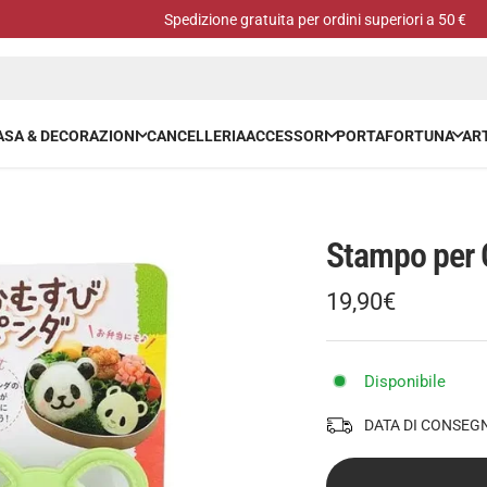
Spedizione gratuita per ordini superiori a 50 €
ASA & DECORAZIONI
CANCELLERIA
ACCESSORI
PORTAFORTUNA
ART
Stampo per O
Prezzo
19,90€
Prezzo
di
regolare
vendita
Disponibile
DATA DI CONSEG