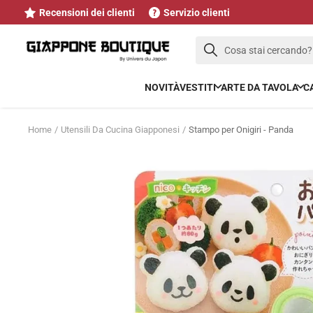
Salta
Recensioni dei clienti
Servizio clienti
al
contenuto
Cosa stai cercando?
NOVITÀ
VESTITI
ARTE DA TAVOLA
C
Home
Utensili Da Cucina Giapponesi
Stampo per Onigiri - Panda