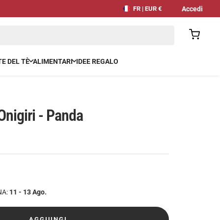
Accedi
FR | EUR €
E DEL TÈ
ALIMENTARI
IDEE REGALO
nigiri - Panda
NA:
11 - 13 Ago.
AGGIUNGI