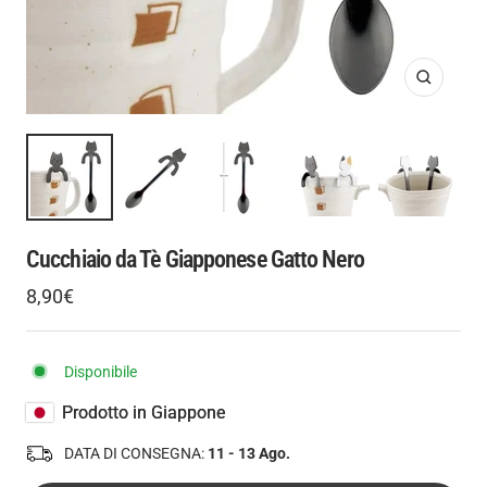
Ingrandis
Cucchiaio da Tè Giapponese Gatto Nero
Prezzo
8,90€
Prezzo
di
regolare
vendita
Disponibile
Prodotto in Giappone
DATA DI CONSEGNA:
11 - 13 Ago.