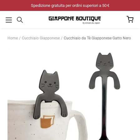
Salta
Spedizione gratuita per ordini superiori a 50 €
al
contenuto
Home
Cucchiaio Giapponese
Cucchiaio da Tè Giapponese Gatto Nero