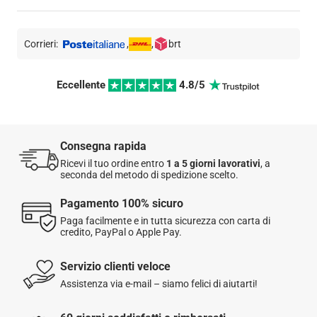
Lunghezza: 11,6 cm
Tempi di consegna:
Prodotto in Giappone
Corrieri:
,
,
brt
Lavabile in lavastoviglie: sì
1 a 5 giorni
lavorativi per l'
Italia
3 a 6 giorni
lavorativi per gli
altri paesi in Europa
Eccellente 
 4.8/5 
5 a 9 giorni
lavorativi per gli
altri paesi
Metodo di spedizione: A
domicilio
,
Punto di ritiro
o
Express 48h
Consegna rapida
Questo articolo viene spedito dal nostro magazzino in Francia.
Ricevi il tuo ordine entro
1 a 5 giorni lavorativi
, a
Per maggiori dettagli sulla spedizione,
clicca qui
.
seconda del metodo di spedizione scelto.
Pagamento 100% sicuro
☑️
Soddisfatti o rimborsati:
hai 60 giorni dalla ricezione
Paga facilmente e in tutta sicurezza con carta di
dell’ordine per restituire o cambiare un articolo.
credito, PayPal o Apple Pay.
I resi sono gratuiti per gli ordini effettuati in Italia.
Servizio clienti veloce
Assistenza via e-mail – siamo felici di aiutarti!
Per maggiori informazioni, consulta la nostra
Politica di reso
.