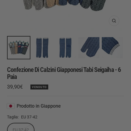
Ingrandis
Confezione Di Calzini Giapponesi Tabi Seigaiha - 6
Paia
Prezzo
39,90€
VENDUTO
Prezzo
di
regolare
vendita
Prodotto in Giappone
Taglia:
EU 37-42
EU 37-42