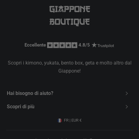
Eccellente 
 4.8/5 
Scopri i kimono, yukata, bento box, geta e molto altro dal
Giappone!
Hai bisogno di aiuto?
Contattaci
Scopri di più
FAQ
Chi siamo
FR | EUR €
Spedizione
Carta Regalo
Resi e Cambi
Condizioni Generali di Vendita